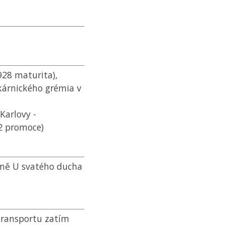
928 maturita),
ékárnického grémia v
Karlovy -
32 promoce)
rně U svatého ducha
transportu zatím