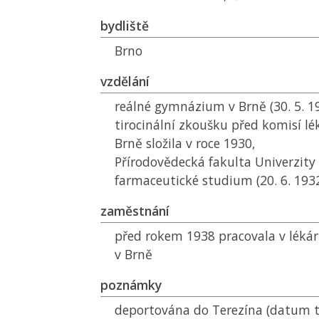
bydliště
Brno
vzdělání
reálné gymnázium v Brně (30. 5. 1
tirocinální zkoušku před komisí l
Brně složila v roce 1930,
Přírodovědecká fakulta Univerzity 
farmaceutické studium (20. 6. 19
zaměstnání
před rokem 1938 pracovala v léká
v Brně
poznámky
deportována do Terezína (datum 