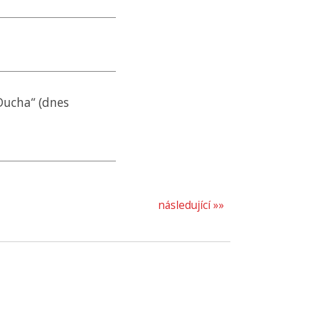
 Ducha“ (dnes
následující »»