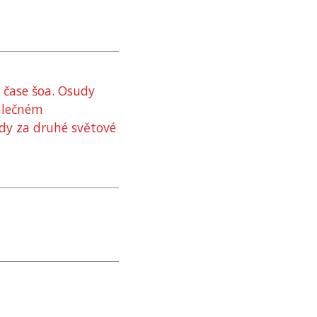
 čase šoa. Osudy
álečném
dy za druhé světové