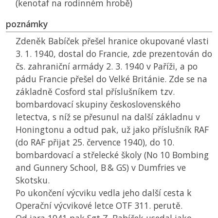
(kenotaf na rodinném hrobě)
poznámky
Zdeněk Babíček přešel hranice okupované vlasti
3. 1. 1940, dostal do Francie, zde prezentován do
čs. zahraniční armády 2. 3. 1940 v Paříži, a po
pádu Francie přešel do Velké Británie. Zde se na
základně Cosford stal příslušníkem tzv.
bombardovací skupiny československého
letectva, s níž se přesunul na další základnu v
Honingtonu a odtud pak, už jako příslušník RAF
(do RAF přijat 25. července 1940), do 10.
bombardovací a střelecké školy (No 10 Bombing
and Gunnery School, B & GS) v Dumfries ve
Skotsku.
Po ukončení výcviku vedla jeho další cesta k
Operační výcvikové letce
OTF
311. perutě.