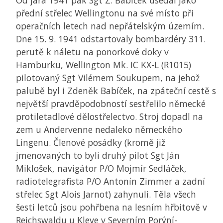
Od jara 1941 pak Sgt Z. Babíček usedal jako
přední střelec Wellingtonu na své místo při
operačních letech nad nepřátelským územím.
Dne 15. 9. 1941 odstartovaly bombardéry 311.
perutě k náletu na ponorkové doky v
Hamburku, Wellington Mk. IC KX-L (R1015)
pilotovaný Sgt Vilémem Soukupem, na jehož
palubě byl i Zdeněk Babíček, na zpáteční cestě s
největší pravděpodobností sestřelilo německé
protiletadlové dělostřelectvo. Stroj dopadl na
zem u Andervenne nedaleko německého
Lingenu. Členové posádky (kromě již
jmenovaných to byli druhý pilot Sgt Ján
Miklošek, navigátor P/O Mojmír Sedláček,
radiotelegrafista P/O Antonín Zimmer a zadní
střelec Sgt Alois Jarnot) zahynuli. Těla všech
šesti letců jsou pohřbena na lesním hřbitově v
Reichswaldu u Kleve v Severním Porýní-