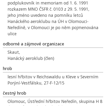
podplukovník in memoriam od 1. 6. 1991
rozkazem
MNO ČSFR
č. 0103 z 29. 5. 1991,
jeho jméno uvedeno na pomníku letců
Hanáckého aeroklubu na
ÚH
v Olomouci-
Neředíně, v Olomouci je po něm pojmenována
ulice
odborné a zájmové organizace
Skaut,
Hanácký aeroklub (člen)
hrob
lesní hřbitov v Reichswaldu u Kleve v Severním
Porýní-Vestfálsku, 27-F-12/15
čestný hrob
Olomouc, Ústřední hřbitov Neředín, skupina H 8