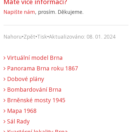
Máte více informací?
Napište nám
, prosím. Děkujeme.
Nahoru
•
Zpět
•
Tisk
•
Aktualizováno: 08. 01. 2024
Virtuální model Brna
Panorama Brna roku 1867
Dobové plány
Bombardování Brna
Brněnské mosty 1945
Mapa 1968
Sál Rady
Kvartérní lokality Brna