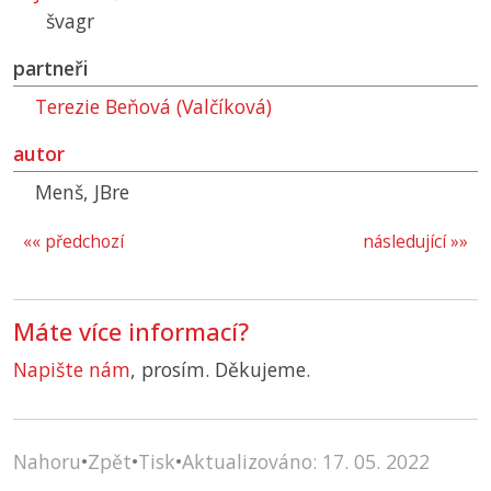
švagr
partneři
Terezie Beňová (Valčíková)
autor
Menš, JBre
«« předchozí
následující »»
Máte více informací?
Napište nám
, prosím. Děkujeme.
Nahoru
•
Zpět
•
Tisk
•
Aktualizováno: 17. 05. 2022