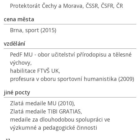
Protektorát Čechy a Morava,
ČSSR
,
ČSFR
,
ČR
cena města
Brna, sport (2015)
vzdělání
PedF MU
- obor učitelství přírodopisu a tělesné
výchovy,
habilitace
FTVŠ UK
,
profesura v oboru sportovní humanistika (2009)
jiné pocty
Zlatá medaile
MU
(2010),
Zlatá medaile TIBI GRATIAS,
medaile za dlouhodobou spolupráci ve
výzkumné a pedagogické činnosti