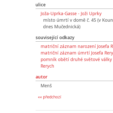
ulice
Joža-Uprka-Gasse - Joži Uprky
místo úmrtí v domě č. 45 (v Kouni
dnes Mučednická)
související odkazy
matriční záznam narození Josefa 
matriční záznam úmrtí Josefa Rer
pomník obětí druhé světové války v
Rerych
autor
Menš
«« předchozí