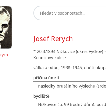
Josef Rerych
* 20.3.1894 Nížkovice (okres Vyškov) 
erych
Kounicovy koleje
válka a odboj 1938–1945; oběti okup
příčina úmrtí
následky brutálního výslechu (srde
bydliště
Nížkovice čp. 99 (rodný dům), pozdě