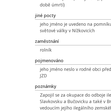
době úmrtí)
jiné pocty
jeho jméno je uvedeno na pomník
světové války v Nížkovicích
zaměstnání
rolník
pojmenováno
jeho jméno neslo v rodné obci pře
JZD
poznámky
Zapojil se za okupace do odboje il
Slavkovsku a Bučovicku a také v Br
vedoucím jejího ilegálního zemské