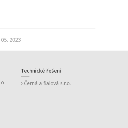
 05. 2023
Technické řešení
o.
Černá a fialová s.r.o.