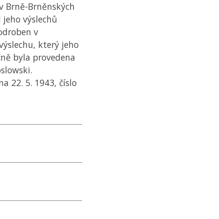
 v Brně-Brněnských
d jeho výslechů
podroben v
výslechu, který jeho
čně byla provedena
oslowski.
 22. 5. 1943, číslo