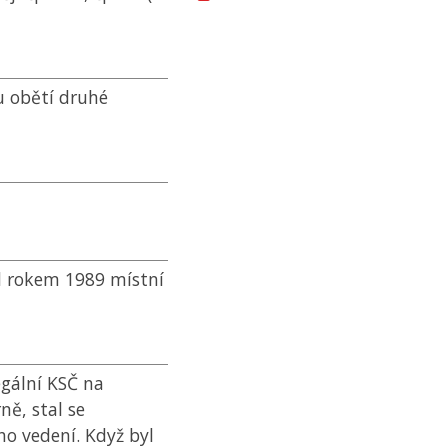
u obětí druhé
d rokem 1989 místní
egální
KSČ
na
ně, stal se
ho vedení. Když byl