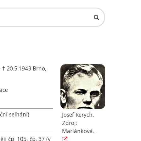
– † 20.5.1943 Brno,
ace
ční selhání)
Josef Rerych.
Zdroj:
Mariánková...
ji čp. 105, čp. 37 (v