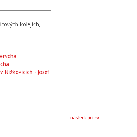
cových kolejích,
Rerycha
ycha
 Nížkovicích - Josef
následující »»