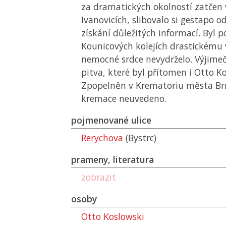
za dramatických okolností zatčen
Ivanovicích, slibovalo si gestapo o
získání důležitých informací. Byl 
Kounicových kolejích drastickému 
nemocné srdce nevydrželo. Výjime
pitva, které byl přítomen i Otto K
Zpopelněn v Krematoriu města Brna
kremace neuvedeno.
pojmenované ulice
Rerychova
(Bystrc)
prameny, literatura
zobrazit
osoby
Otto Koslowski