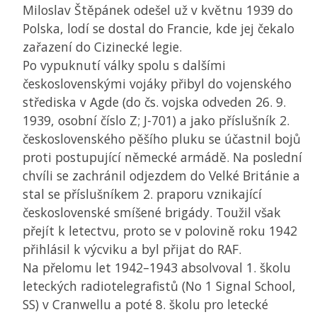
Miloslav Štěpánek odešel už v květnu 1939 do
Polska, lodí se dostal do Francie, kde jej čekalo
zařazení do Cizinecké legie.
Po vypuknutí války spolu s dalšími
československými vojáky přibyl do vojenského
střediska v Agde (do čs. vojska odveden 26. 9.
1939, osobní číslo Z; J-701) a jako příslušník 2.
československého pěšího pluku se účastnil bojů
proti postupující německé armádě. Na poslední
chvíli se zachránil odjezdem do Velké Británie a
stal se příslušníkem 2. praporu vznikající
československé smíšené brigády. Toužil však
přejít k letectvu, proto se v polovině roku 1942
přihlásil k výcviku a byl přijat do RAF.
Na přelomu let 1942–1943 absolvoval 1. školu
leteckých radiotelegrafistů (No 1 Signal School,
SS) v Cranwellu a poté 8. školu pro letecké