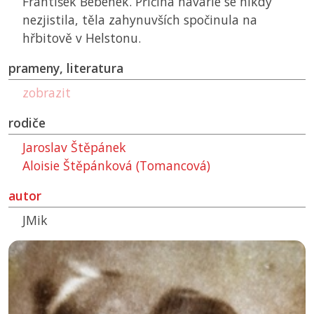
František Bebenek. Příčina havárie se nikdy
nezjistila, těla zahynuvších spočinula na
hřbitově v Helstonu.
prameny, literatura
zobrazit
rodiče
Jaroslav Štěpánek
Aloisie Štěpánková (Tomancová)
autor
JMik