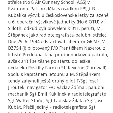
střelce (No 8 Air Gunnery School, AGS) v
Evantonu. Pak prodělal s osádkou F/Sgt B.
Kubalíka výcvik u československé letky zařazené
u 6. operační výcvikové jednotky (No 6 OTU) v
Silloth, odkud byli převeleni k 311. peruti, M.
Štěpánek jako radiotelegrafista-palubní střelec.
Dne 29. 6. 1944 odstartoval Liberator GR.Mk. V
BZ754 (J) pilotovaný F/O Františkem Naxerou z
letiště Preddanack na protiponorkovou patrolu,
avšak zřítil se těsně po startu do lesíka
nedaleko Roskilly Farm u St. Keverne (Cornwall).
Spolu s kapitánem letounu a M. Štěpánkem
tehdy zahynuli ještě druhý pilot F/Sgt Josef
Jiroutek, navigátor F/O Václav Ždímal, palubní
mechanik Sgt Emil Kuklínek a radiotelegrafisté
Sgt Walter Staňo, Sgt Ladislav Žilák a Sgt Josef
Kubát. Přežil jediný – radiotelegrafista Sgt