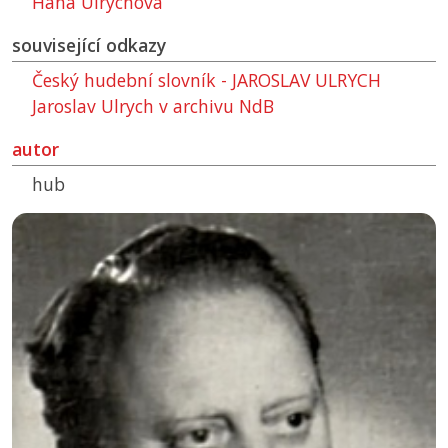
Hana Ulrychová
související odkazy
Český hudební slovník - JAROSLAV ULRYCH
Jaroslav Ulrych v archivu
NdB
autor
hub