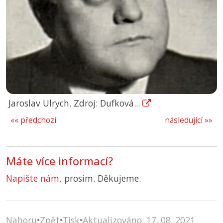
Jaroslav Ulrych. Zdroj: Dufková...
«« předchozí
následující »»
Máte více informací?
Napište nám
, prosím. Děkujeme.
Nahoru
•
Zpět
•
Tisk
•
Aktualizováno: 17. 08. 2021