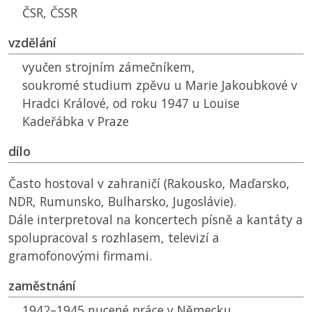
ČSR
,
ČSSR
vzdělání
vyučen strojním zámečníkem,
soukromé studium zpěvu u Marie Jakoubkové v
Hradci Králové, od roku 1947 u Louise
Kadeřábka v Praze
dílo
Často hostoval v zahraničí (Rakousko, Maďarsko,
NDR
, Rumunsko, Bulharsko, Jugoslávie).
Dále interpretoval na koncertech písně a kantáty a
spolupracoval s rozhlasem, televizí a
gramofonovými firmami.
zaměstnání
1942–1945 nucené práce v Německu,