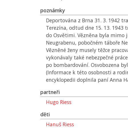
poznámky
Deportována z Brna 31. 3. 1942 t
Terezína, odtud dne 15. 13. 1943 
do Osvětimi. Vězněna byla mimo j
Neugrabenu, pobočném táboře N
Vězněné ženy musely těžce pracova
vykonávaly také nebezpečné práce 
po bombardování. Osvobozena byla
(Informace k této osobnosti a rodi
encyklopedii doplnila paní Anna H
partneři
Hugo Riess
děti
Hanuš Riess