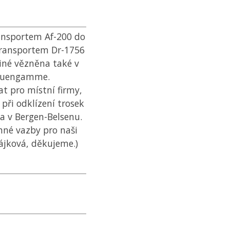
ransportem Af-200 do
transportem Dr-1756
iné vězněna také v
euengamme.
t pro místní firmy,
při odklízení trosek
 v Bergen-Belsenu.
nné vazby pro naši
ájková, děkujeme.)