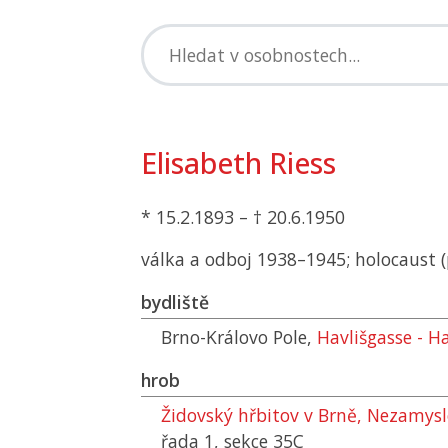
Elisabeth Riess
* 15.2.1893 – † 20.6.1950
válka a odboj 1938–1945; holocaust (p
bydliště
Brno-Královo Pole,
Havlišgasse - H
hrob
Židovský hřbitov v Brně, Nezamys
řada 1, sekce 35C