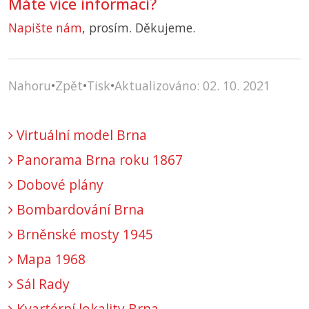
Máte více informací?
Napište nám
, prosím. Děkujeme.
Nahoru
•
Zpět
•
Tisk
•
Aktualizováno: 02. 10. 2021
Virtuální model Brna
Panorama Brna roku 1867
Dobové plány
Bombardování Brna
Brněnské mosty 1945
Mapa 1968
Sál Rady
Kvartérní lokality Brna