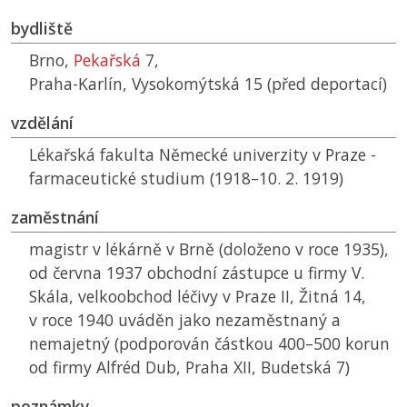
bydliště
Brno,
Pekařská
7,
Praha-Karlín, Vysokomýtská 15 (před deportací)
vzdělání
Lékařská fakulta Německé univerzity v Praze -
farmaceutické studium (1918–10. 2. 1919)
zaměstnání
magistr v lékárně v Brně (doloženo v roce 1935),
od června 1937 obchodní zástupce u firmy V.
Skála, velkoobchod léčivy v Praze II, Žitná 14,
v roce 1940 uváděn jako nezaměstnaný a
nemajetný (podporován částkou 400–500 korun
od firmy Alfréd Dub, Praha XII, Budetská 7)
poznámky