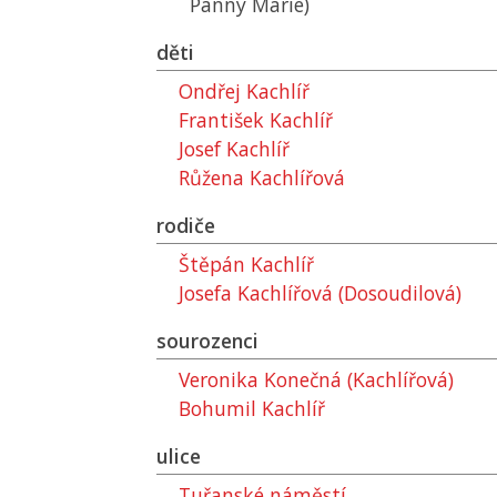
Panny Marie)
děti
Ondřej Kachlíř
František Kachlíř
Josef Kachlíř
Růžena Kachlířová
rodiče
Štěpán Kachlíř
Josefa Kachlířová (Dosoudilová)
sourozenci
Veronika Konečná (Kachlířová)
Bohumil Kachlíř
ulice
Tuřanské náměstí