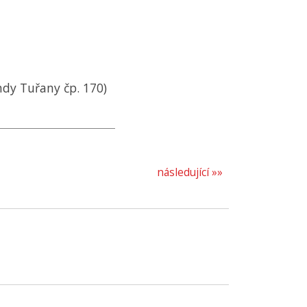
hdy Tuřany čp. 170)
následující »»