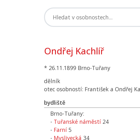
Ondřej Kachlíř
* 26.11.1899 Brno-Tuřany
dělník
otec osobností: František a Ondřej Ka
bydliště
Brno-Tuřany:
-
Tuřanské náměstí
24
-
Farní
5
-
Myslivecká
34