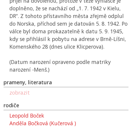
přijel na dovolenou, protože v téže vyhlášce je
doplněno, že se nachází od „1. 7. 1942 v Kielu,
DR
“. Z tohoto přístavního města zřejmě odplul
do Norska, příchod sem je datován 5. 8. 1942. Po
válce byl doma prokazatelně k datu 5. 9. 1945,
kdy se přihlásil k pobytu na adrese v Brně-Líšni,
Komenského 28 (dnes ulice Klicperova).
(Datum narození opraveno podle matriky
narození -Menš.)
prameny, literatura
zobrazit
rodiče
Leopold Boček
Anděla Bočková (Kučerová )