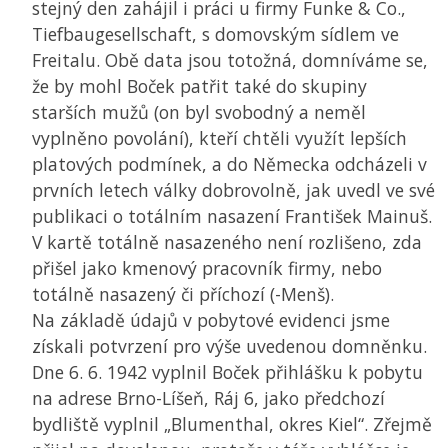
stejný den zahájil i práci u firmy Funke & Co.,
Tiefbaugesellschaft, s domovským sídlem ve
Freitalu. Obě data jsou totožná, domníváme se,
že by mohl Boček patřit také do skupiny
starších mužů (on byl svobodný a neměl
vyplněno povolání), kteří chtěli využít lepších
platových podmínek, a do Německa odcházeli v
prvních letech války dobrovolně, jak uvedl ve své
publikaci o totálním nasazení František Mainuš.
V kartě totálně nasazeného není rozlišeno, zda
přišel jako kmenový pracovník firmy, nebo
totálně nasazený či příchozí (-Menš).
Na základě údajů v pobytové evidenci jsme
získali potvrzení pro výše uvedenou domněnku.
Dne 6. 6. 1942 vyplnil Boček přihlášku k pobytu
na adrese Brno-Líšeň, Ráj 6, jako předchozí
bydliště vyplnil „Blumenthal, okres Kiel“. Zřejmě