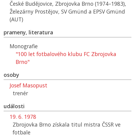
České Budějovice, Zbrojovka Brno (1974–1983),
Železárny Prostějov, SV Gmünd a EPSV Gmünd
(
AUT
)
prameny, literatura
Monografie
"100 let fotbalového klubu FC Zbrojovka
Brno"
osoby
Josef Masopust
trenér
události
19. 6. 1978
Zbrojovka Brno získala titul mistra
ČSSR
ve
fotbale