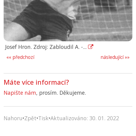
Josef Hron. Zdroj: Zabloudil A. -...
«« předchozí
následující »»
Máte více informací?
Napište nám
, prosím. Děkujeme.
Nahoru
•
Zpět
•
Tisk
•
Aktualizováno: 30. 01. 2022