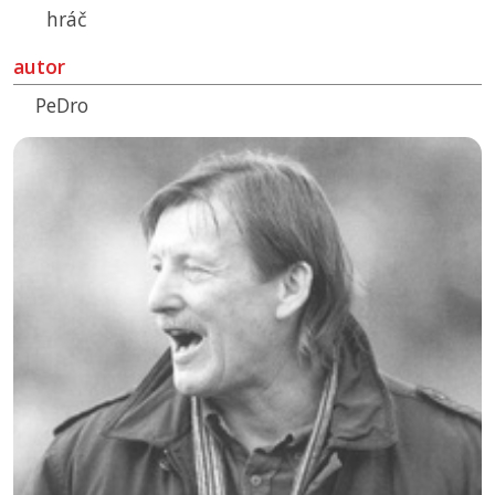
hráč
autor
PeDro