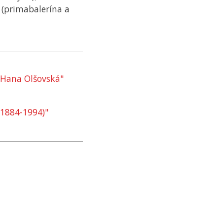
 (primabalerína a
a Hana Olšovská"
 (1884-1994)"