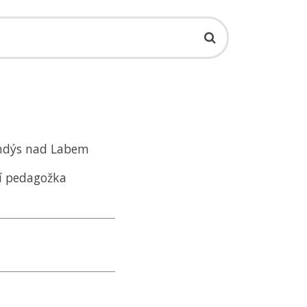
andýs nad Labem
ní pedagožka