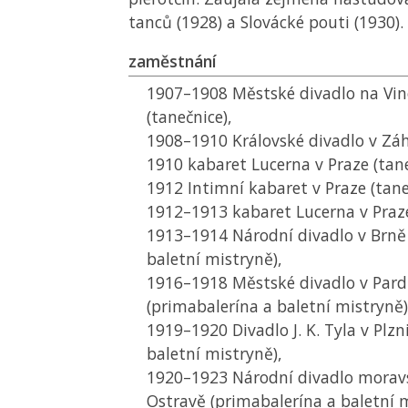
tanců (1928) a Slovácké pouti (1930).
zaměstnání
1907–1908 Městské divadlo na Vi
(tanečnice),
1908–1910 Královské divadlo v Záh
1910 kabaret Lucerna v Praze (tane
1912 Intimní kabaret v Praze (tane
1912–1913 kabaret Lucerna v Praze
1913–1914 Národní divadlo v Brně
baletní mistryně),
1916–1918 Městské divadlo v Pard
(primabalerína a baletní mistryně)
1919–1920 Divadlo J. K. Tyla v Plzn
baletní mistryně),
1920–1923 Národní divadlo moravs
Ostravě (primabalerína a baletní m