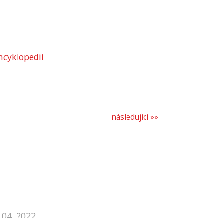
ncyklopedii
následující »»
 04. 2022