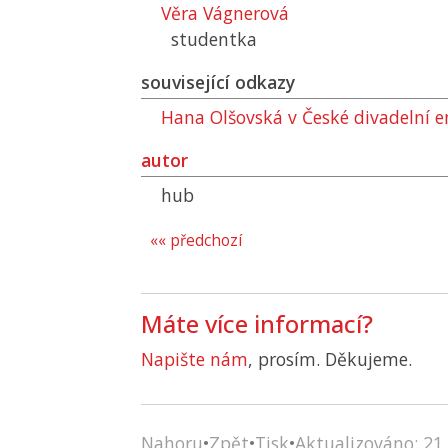
Věra Vágnerová
studentka
související odkazy
Hana Olšovská v České divadelní e
autor
hub
«« předchozí
Máte více informací?
Napište nám
, prosím. Děkujeme.
Nahoru
•
Zpět
•
Tisk
•
Aktualizováno: 21.