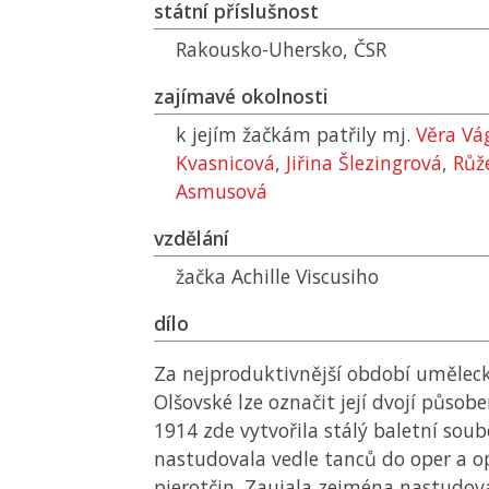
státní příslušnost
Rakousko-Uhersko,
ČSR
zajímavé okolnosti
k jejím žačkám patřily mj.
Věra Vá
Kvasnicová
,
Jiřina Šlezingrová
,
Růž
Asmusová
vzdělání
žačka Achille Viscusiho
dílo
Za nejproduktivnější období uměleck
Olšovské lze označit její dvojí působe
1914 zde vytvořila stálý baletní soub
nastudovala vedle tanců do oper a o
pierotčin. Zaujala zejména nastudo