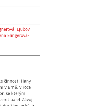
gnerová
,
Ljubov
ena Elingerová-
é činnosti Hany
ní v Brně. V roce
or, se kterým
peret balet Závoj
váním Slovanských