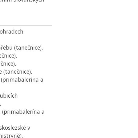
nohradech
řebu (tanečnice),
čnice),
čnice),
 (tanečnice),
 (primabalerína a
ubicích
,
i (primabalerína a
koslezské v
istryně),