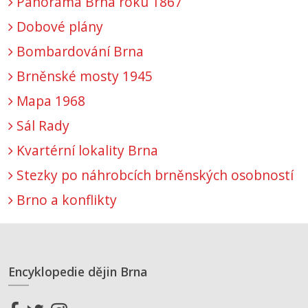
Panorama Brna roku 1867
Dobové plány
Bombardování Brna
Brněnské mosty 1945
Mapa 1968
Sál Rady
Kvartérní lokality Brna
Stezky po náhrobcích brněnských osobností
Brno a konflikty
Encyklopedie dějin Brna