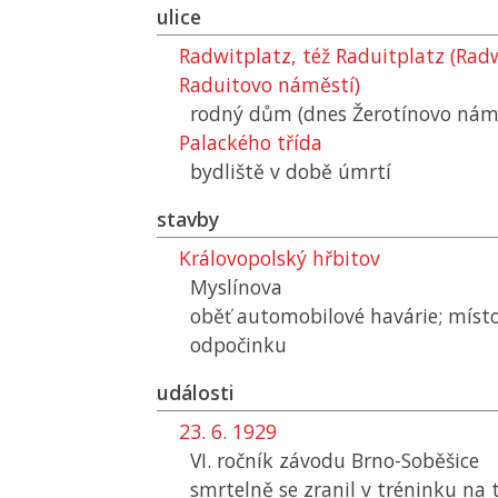
ulice
Radwitplatz, též Raduitplatz (Radw
Raduitovo náměstí)
rodný dům (dnes Žerotínovo nám
Palackého třída
bydliště v době úmrtí
stavby
Královopolský hřbitov
Myslínova
oběť automobilové havárie; míst
odpočinku
události
23. 6. 1929
VI. ročník závodu Brno-Soběšice
smrtelně se zranil v tréninku na