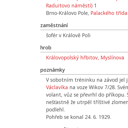
Raduitovo náměstí)
1
Brno-Královo Pole,
Palackého třída
zaměstnání
šofér v Králově Poli
hrob
Královopolský hřbitov, Myslínova
poznámky
V sobotním tréninku na závod jel j
Václavíka
na voze Wikov 7/28. Svému
volant, vůz se převrhl do příkopu.
nešťastně že utrpěl tříštivé zlome
podlehl.
Pohřeb se konal 24. 6. 1929.