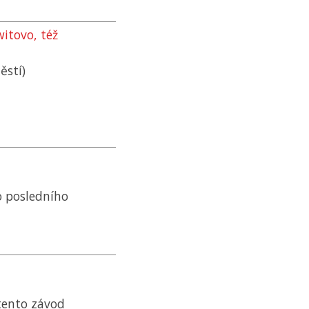
itovo, též
ěstí)
o posledního
 tento závod