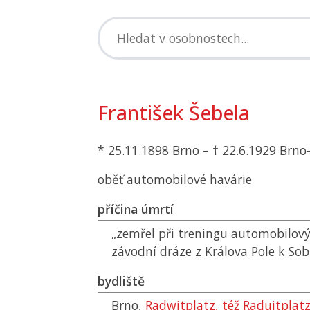
František Šebela
* 25.11.1898 Brno – † 22.6.1929 Brno
oběť automobilové havárie
příčina úmrtí
„zemřel při treningu automobilov
závodní dráze z Králova Pole k Sob
bydliště
Brno,
Radwitplatz, též Raduitplatz