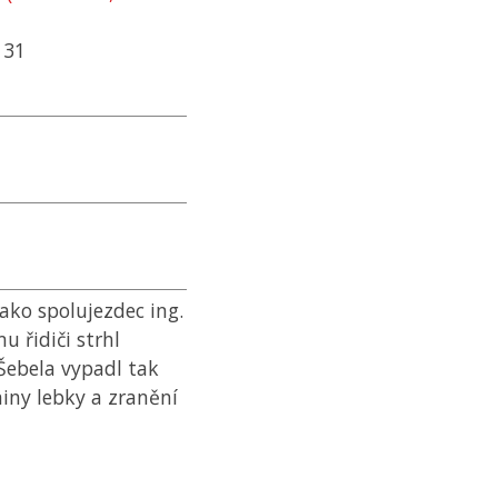
31
ako spolujezdec ing.
 řidiči strhl
 Šebela vypadl tak
niny lebky a zranění