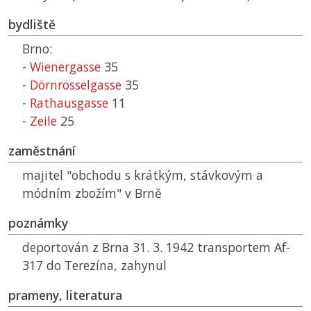
bydliště
Brno:
-
Wienergasse
35
-
Dörnrösselgasse
35
-
Rathausgasse
11
-
Zeile
25
zaměstnání
majitel "obchodu s krátkým, stávkovým a
módním zbožím" v Brně
poznámky
deportován z Brna 31. 3. 1942 transportem Af-
317 do Terezína, zahynul
prameny, literatura