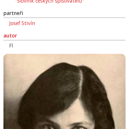
"Slovník českých spisovatelů"
partneři
Josef Stivín
autor
Fl