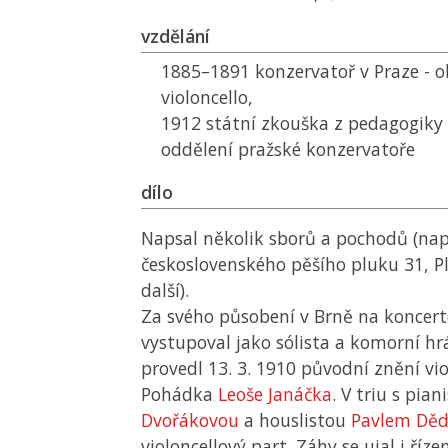
vzdělání
1885–1891 konzervatoř v Praze - o
violoncello,
1912 státní zkouška z pedagogiky
oddělení pražské konzervatoře
dílo
Napsal několik sborů a pochodů (na
československého pěšího pluku 31, P
další).
Za svého působení v Brně na koncert
vystupoval jako sólista a komorní hrá
provedl 13. 3. 1910 původní znění vio
Pohádka
Leoše Janáčka
. V triu s pia
Dvořákovou
a houslistou
Pavlem Dě
violoncellový part. Záhy se ujal i říz