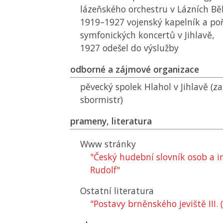
lázeňského orchestru v Lázních Bě
1919–1927 vojenský kapelník a po
symfonických koncertů v Jihlavě,
1927 odešel do výslužby
odborné a zájmové organizace
pěvecký spolek Hlahol v Jihlavě (za
sbormistr)
prameny, literatura
Www stránky
"Český hudební slovník osob a in
Rudolf"
Ostatní literatura
"Postavy brněnského jeviště III.