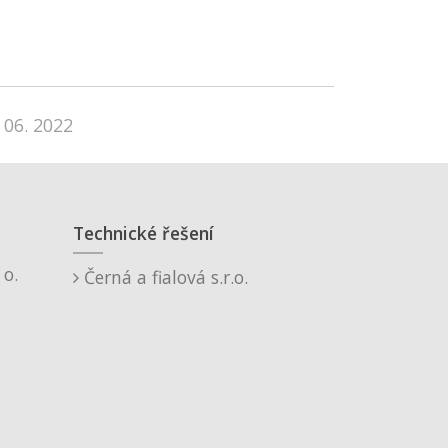
 06. 2022
Technické řešení
o.
Černá a fialová s.r.o.