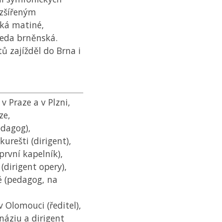
ozšířeným
ká matiné,
seda brněnská.
ů zajížděl do Brna i
 Praze a v Plzni,
ze,
edagog),
urešti (dirigent),
první kapelník),
dirigent opery),
ě (pedagog, na
 Olomouci (ředitel),
áziu a dirigent