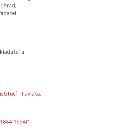
lohrad,
řadatel
kladatel a
stitucí - Pavlata,
 (1884-1994)"