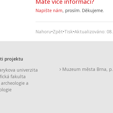
Máte více informací?
Napište nám
, prosím. Děkujeme.
Nahoru
•
Zpět
•
Tisk
•
Aktualizováno: 08.
ti projektu
Muzeum města Brna, p. 
rykova univerzita
fická fakulta
 archeologie a
logie