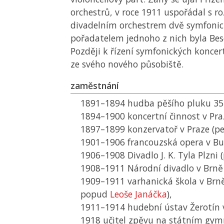
orchestrů, v roce 1911 uspořádal s r
divadelním orchestrem dvě symfonic
pořadatelem jednoho z nich byla Be
Později k řízení symfonických koncert
ze svého nového působiště.
zaměstnání
1891–1894 hudba pěšího pluku 35 v
1894–1900 koncertní činnost v Pra
1897–1899 konzervatoř v Praze (p
1901–1906 francouzská opera v Buk
1906–1908 Divadlo J. K. Tyla Plzni (
1908–1911 Národní divadlo v Brně (
1909–1911 varhanická škola v Brn
popud
Leoše Janáčka
),
1911–1914 hudební ústav Žerotín v
1918 učitel zpěvu na státním gymn