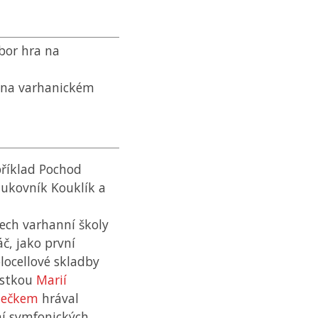
bor hra na
 na varhanickém
příklad Pochod
lukovník Kouklík a
ech varhanní školy
č, jako první
locellové skladby
nistkou
Marií
dečkem
hrával
ení symfonických