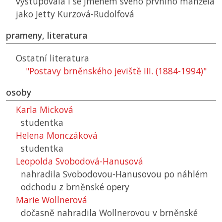
vystupovala i se jménem svého prvního manžela
jako Jetty Kurzová-Rudolfová
prameny, literatura
Ostatní literatura
"Postavy brněnského jeviště III. (1884-1994)"
osoby
Karla Micková
studentka
Helena Monczáková
studentka
Leopolda Svobodová-Hanusová
nahradila Svobodovou-Hanusovou po náhlém
odchodu z brněnské opery
Marie Wollnerová
dočasně nahradila Wollnerovou v brněnské