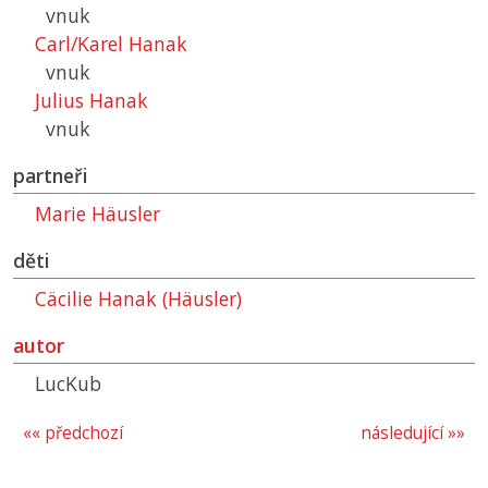
vnuk
Carl/Karel Hanak
vnuk
Julius Hanak
vnuk
partneři
Marie Häusler
děti
Cäcilie Hanak (Häusler)
autor
LucKub
«« předchozí
následující »»