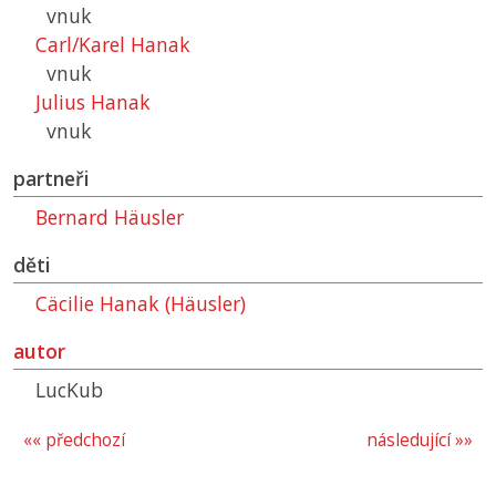
vnuk
Carl/Karel Hanak
vnuk
Julius Hanak
vnuk
partneři
Bernard Häusler
děti
Cäcilie Hanak (Häusler)
autor
LucKub
«« předchozí
následující »»