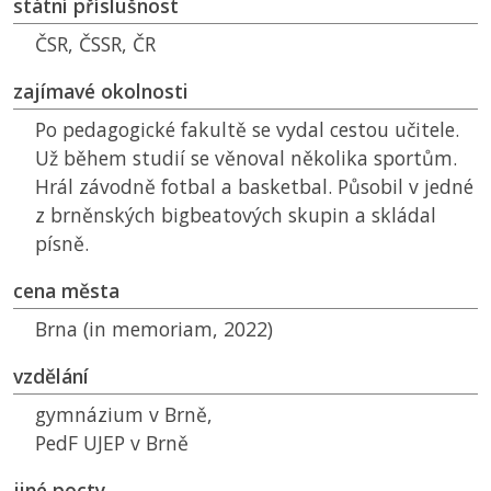
státní příslušnost
ČSR
,
ČSSR
,
ČR
zajímavé okolnosti
Po pedagogické fakultě se vydal cestou učitele.
Už během studií se věnoval několika sportům.
Hrál závodně fotbal a basketbal. Působil v jedné
z brněnských bigbeatových skupin a skládal
písně.
cena města
Brna (in memoriam, 2022)
vzdělání
gymnázium v Brně,
PedF UJEP
v Brně
jiné pocty