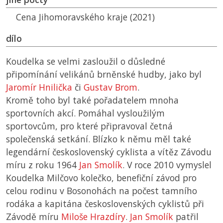
Cena Jihomoravského kraje (2021)
dílo
Koudelka se velmi zasloužil o důsledné
připomínání velikánů brněnské hudby, jako byl
Jaromír Hnilička
či
Gustav Brom
.
Kromě toho byl také pořadatelem mnoha
sportovních akcí. Pomáhal vysloužilým
sportovcům, pro které připravoval četná
společenská setkání. Blízko k němu měl také
legendární československý cyklista a vítěz Závodu
míru z roku 1964
Jan Smolík
. V roce 2010 vymyslel
Koudelka Milčovo kolečko, benefiční závod pro
celou rodinu v Bosonohách na počest tamního
rodáka a kapitána československých cyklistů při
Závodě míru
Miloše Hrazdíry
.
Jan Smolík
patřil