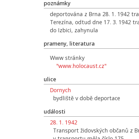
poznámky
deportována z Brna 28. 1. 1942 t
Terezína, odtud dne 17. 3. 1942 
do Izbici, zahynula
prameny, literatura
Www stránky
"www.holocaust.cz"
ulice
Dornych
bydliště v době deportace
události
28. 1. 1942
Transport židovských občanů z B
v transportu měla číslo 175