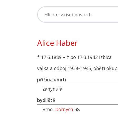
Alice Haber
* 17.6.1889 – † po 17.3.1942 Izbica
válka a odboj 1938–1945; oběti okup
příčina úmrtí
zahynula
bydliště
Brno,
Dornych
38