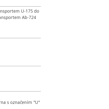
ransportem U-175 do
transportem Ab-724
rna s označením "U"