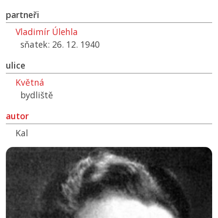
partneři
Vladimír Úlehla
sňatek: 26. 12. 1940
ulice
Květná
bydliště
autor
Kal