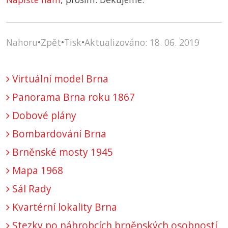
Nahoru
•
Zpět
•
Tisk
•
Aktualizováno: 18. 06. 2019
Virtuální model Brna
Panorama Brna roku 1867
Dobové plány
Bombardování Brna
Brněnské mosty 1945
Mapa 1968
Sál Rady
Kvartérní lokality Brna
Stezky po náhrobcích brněnských osobností