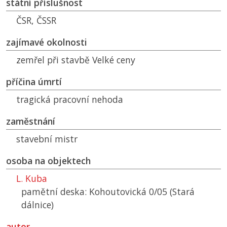
státní příslušnost
ČSR
,
ČSSR
zajímavé okolnosti
zemřel při stavbě Velké ceny
příčina úmrtí
tragická pracovní nehoda
zaměstnání
stavební mistr
osoba na objektech
L. Kuba
pamětní deska: Kohoutovická 0/05 (Stará
dálnice)
autor