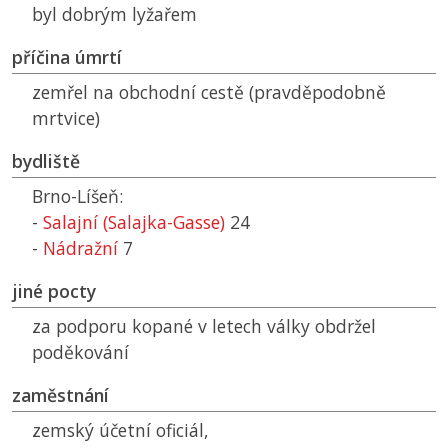
byl dobrým lyžařem
příčina úmrtí
zemřel na obchodní cestě (pravděpodobně
mrtvice)
bydliště
Brno-Líšeň:
-
Salajní (Salajka-Gasse)
24
-
Nádražní
7
jiné pocty
za podporu kopané v letech války obdržel
poděkování
zaměstnání
zemský účetní oficiál,