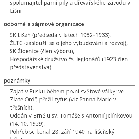
spolumajitel parní pily a dřevařského závodu v
Líšni
odborné a zájmové organizace
SK
Líšeň (předseda v letech 1932–1933),
ŽLTC
(zasloužil se o jeho vybudování a rozvoj),
SK
Židenice (člen výboru),
Hospodářské družstvo čs. legionářů (1923 člen
představenstva)
poznámky
Zajat v Rusku během první světové války; ve
Zlaté Ordě přežil tyfus (viz Panna Marie v
třešních).
Oddán v Brně u sv. Tomáše s Antonií Jelínkovou
(14. 10. 1939).
Pohřeb se konal 28. září 1940 na líšeňský