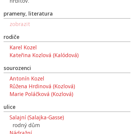
hřbitov.
prameny, literatura
zobrazit
rodiče
Karel Kozel
Kateřina Kozlová (Kalódová)
sourozenci
Antonín Kozel
Růžena Hrdinová (Kozlová)
Marie Poláčková (Kozlová)
ulice
Salajní (Salajka-Gasse)
rodný dům
Nádražní