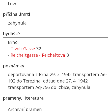
Löw
příčina úmrtí
zahynula
bydliště
Brno:
-
Tivoli-Gasse
32
-
Reicheltgasse - Reicheltova
3
poznámky
deportována z Brna 29. 3. 1942 transportem Ae-
102 do Terezína, odtud dne 27. 4. 1942
transportem Aq-756 do Izbice, zahynula
prameny, literatura
Archivní pramen