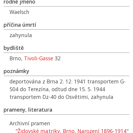
rodné jméno
Waelsch
příčina úmrtí
zahynula
bydliště
Brno,
Tivoli-Gasse
32
poznámky
deportována z Brna 2. 12. 1941 transportem G-
504 do Terezína, odtud dne 15. 5. 1944
transportem Dz-40 do Osvětimi, zahynula
prameny, literatura
Archivní pramen
"Židovské matriky, Brno, Narození 1896-1914"