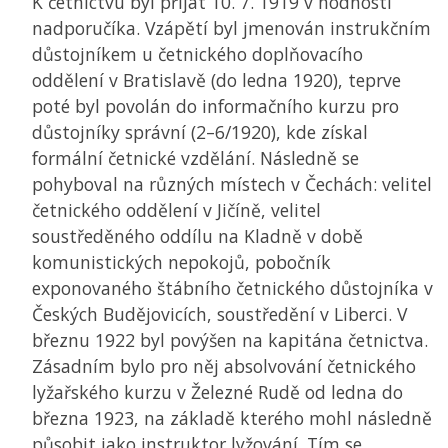
K četnictvu byl přijat 10. 7. 1919 v hodnosti
nadporučíka. Vzápětí byl jmenován instrukčním
důstojníkem u četnického doplňovacího
oddělení v Bratislavě (do ledna 1920), teprve
poté byl povolán do informačního kurzu pro
důstojníky správní (2–6/1920), kde získal
formální četnické vzdělání. Následně se
pohyboval na různých místech v Čechách: velitel
četnického oddělení v Jičíně, velitel
soustředěného oddílu na Kladně v době
komunistických nepokojů, pobočník
exponovaného štábního četnického důstojníka v
Českých Budějovicích, soustředění v Liberci. V
březnu 1922 byl povýšen na kapitána četnictva.
Zásadním bylo pro něj absolvování četnického
lyžařského kurzu v Železné Rudě od ledna do
března 1923, na základě kterého mohl následně
působit jako instruktor lyžování. Tím se