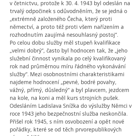
v četnictvu, protože k 30. 4. 1943 byl odeslán na
trvalý odpočinek s odůvodněním, že se jedná o
„extrémně založeného Čecha, který proti
němectví, a proto též proti všem nařízením a
rozhodnutím zaujímá nesouhlasný postoj“.
Po celou dobu služby měl stupeň kvalifikace
„velmi dobrý“, často byl hodnocen tak, že „jeho
služební činnost vynikala po celý kvalifikovaný
rok nad průměrnou míru řádného vykonávání
služby“. Mezi osobnostními charakteristikami
najdeme hodnocení „pevné, bodré povahy,
vážný, přímý, důsledný“ a byl plavcem, jezdcem
na kole, na koni a měl kurs strojních pušek.
Odesláním Ladislava Snížka do výslužby Němci v
roce 1943 jeho bezpečnostní služba neskončila.
Přišel rok 1945, s ním osvobození a opět nové
pořádky, které se od těch prvorepublikových