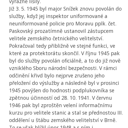
výrazně lišily.
Již 3. 5. 1945 byl major Snížek znovu povolán do
služby, když jej inspektor uniformované a
neuniformované policie pro Moravu pplk. čet.
Paskovský prozatímně ustanovil zástupcem
velitele zemského četnického velitelství.
Pokračoval tedy přibližně ve stejné funkci, ve
které za protektorátu skončil. V říjnu 1945 pak
byl do služby povolán oficiálně, a to do již nově
vzniklého Sboru národní bezpečnosti. V rámci
odčinění křivd bylo nejprve zrušeno jeho
přeložení do výslužby a následně byl v prosinci
1945 povýšen do hodnosti podplukovníka se
zpětnou účinností od 28. 10. 1941. V červnu
1946 pak byl zproštěn velení informačnímu
kurzu pro velitele stanic a stal se přednostou III.
oddělení u štábu zemského velitelství v Brně.
To se však blížil únor 1948 a s ním i