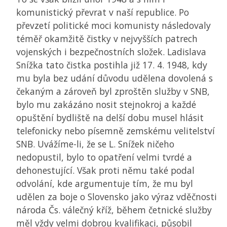
komunistický převrat v naší republice. Po
převzetí politické moci komunisty následovaly
téměř okamžitě čistky v nejvyšších patrech
vojenských i bezpečnostních složek. Ladislava
Snížka tato čistka postihla již 17. 4. 1948, kdy
mu byla bez udání důvodu udělena dovolená s
čekaným a zároveň byl zproštěn služby v
SNB
,
bylo mu zakázáno nosit stejnokroj a každé
opuštění bydliště na delší dobu musel hlásit
telefonicky nebo písemně zemskému velitelství
SNB
. Uvážíme-li, že se L. Snížek ničeho
nedopustil, bylo to opatření velmi tvrdé a
dehonestující. Však proti němu také podal
odvolání, kde argumentuje tím, že mu byl
udělen za boje o Slovensko jako výraz vděčnosti
národa Čs. válečný kříž, během četnické služby
měl vždy velmi dobrou kvalifikaci, působil