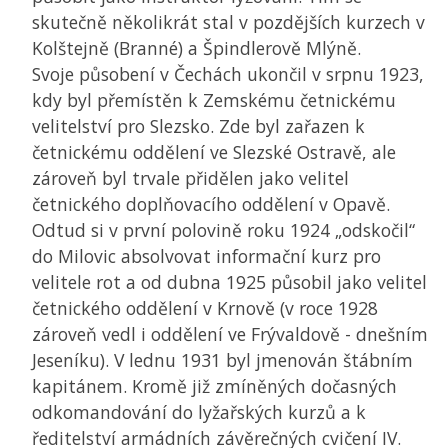
skutečně několikrát stal v pozdějších kurzech v
Kolštejně (Branné) a Špindlerově Mlýně.
Svoje působení v Čechách ukončil v srpnu 1923,
kdy byl přemístěn k Zemskému četnickému
velitelství pro Slezsko. Zde byl zařazen k
četnickému oddělení ve Slezské Ostravě, ale
zároveň byl trvale přidělen jako velitel
četnického doplňovacího oddělení v Opavě.
Odtud si v první polovině roku 1924 „odskočil“
do Milovic absolvovat informační kurz pro
velitele rot a od dubna 1925 působil jako velitel
četnického oddělení v Krnově (v roce 1928
zároveň vedl i oddělení ve Frývaldově - dnešním
Jeseníku). V lednu 1931 byl jmenován štábním
kapitánem. Kromě již zmíněných dočasných
odkomandování do lyžařských kurzů a k
ředitelství armádních závěrečných cvičení IV.