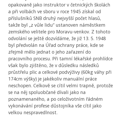
opakovaně jako instruktor v četnických školách
a při volbách ve sboru v roce 1945 získal od
příslušníků
SNB
druhý nejvyšší počet hlasů,
takže byl „z vůle lidu“ ustanoven náměstkem
zemského velitele pro Moravu-venkov. Z tohoto
odvolání se ještě dozvídáme, že již 13. 5. 1948
byl předvolán na Úřad ochrany práce, kde se
zřejmě mělo jednat o jeho zařazení do
pracovního procesu. Při tamní lékařské prohlídce
však bylo zjištěno, že v důsledku následků
průstřelu plic a celkové podvýživy (60kg váhy při
174cm výšky) je jakékoliv manuální práce
neschopen. Celkově se cítil velmi trapně, protože
se na něj spoluobčané dívali jako na
poznamenaného, a po celoživotním řádném
vykonávání profese důstojníka vše cítil jako
velkou nespravedlnost.