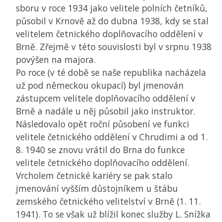
sboru v roce 1934 jako velitele polních četníků,
působil v Krnově až do dubna 1938, kdy se stal
velitelem četnického doplňovacího oddělení v
Brně. Zřejmě v této souvislosti byl v srpnu 1938
povýšen na majora.
Po roce (v té době se naše republika nacházela
už pod německou okupací) byl jmenován
zástupcem velitele doplňovacího oddělení v
Brně a nadále u něj působil jako instruktor.
Následovalo opět roční působení ve funkci
velitele četnického oddělení v Chrudimi a od 1.
8. 1940 se znovu vrátil do Brna do funkce
velitele četnického doplňovacího oddělení.
Vrcholem četnické kariéry se pak stalo
jmenování vyšším důstojníkem u štábu
zemského četnického velitelství v Brně (1. 11.
1941). To se však už blížil konec služby L. Snížka