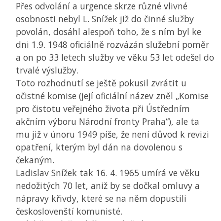
Přes odvolání a urgence skrze různé vlivné
osobnosti nebyl L. Snížek již do činné služby
povolán, dosáhl alespoň toho, že s ním byl ke
dni 1.9. 1948 oficiálně rozvázán služební poměr
a on po 33 letech služby ve věku 53 let odešel do
trvalé výslužby.
Toto rozhodnutí se ještě pokusil zvrátit u
očistné komise (její oficiální název zněl „Komise
pro čistotu veřejného života při Ústředním
akčním výboru Národní fronty Praha“), ale ta
mu již v únoru 1949 píše, že není důvod k revizi
opatření, kterým byl dán na dovolenou s
čekaným.
Ladislav Snížek tak 16. 4. 1965 umírá ve věku
nedožitých 70 let, aniž by se dočkal omluvy a
nápravy křivdy, které se na něm dopustili
českoslovenští komunisté.