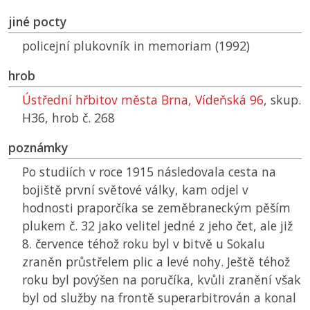
jiné pocty
policejní plukovník in memoriam (1992)
hrob
Ústřední hřbitov města Brna, Vídeňská 96
, skup.
H36, hrob č. 268
poznámky
Po studiích v roce 1915 následovala cesta na
bojiště první světové války, kam odjel v
hodnosti praporčíka se zeměbraneckým pěším
plukem č. 32 jako velitel jedné z jeho čet, ale již
8. července téhož roku byl v bitvě u Sokalu
zraněn průstřelem plic a levé nohy. Ještě téhož
roku byl povýšen na poručíka, kvůli zranění však
byl od služby na frontě superarbitrován a konal