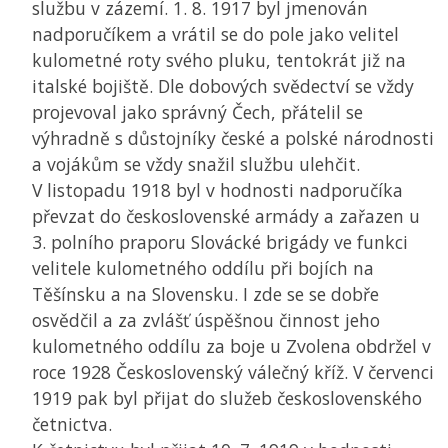
službu v zázemí. 1. 8. 1917 byl jmenován
nadporučíkem a vrátil se do pole jako velitel
kulometné roty svého pluku, tentokrát již na
italské bojiště. Dle dobových svědectví se vždy
projevoval jako správný Čech, přátelil se
výhradně s důstojníky české a polské národnosti
a vojákům se vždy snažil službu ulehčit.
V listopadu 1918 byl v hodnosti nadporučíka
převzat do československé armády a zařazen u
3. polního praporu Slovácké brigády ve funkci
velitele kulometného oddílu při bojích na
Těšínsku a na Slovensku. I zde se se dobře
osvědčil a za zvlášť úspěšnou činnost jeho
kulometného oddílu za boje u Zvolena obdržel v
roce 1928 Československý válečný kříž. V červenci
1919 pak byl přijat do služeb československého
četnictva.