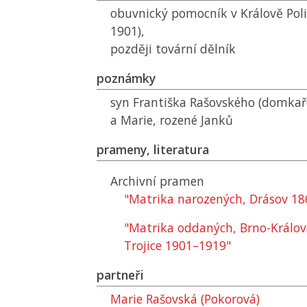
obuvnický pomocník v Králově Poli
1901),
později tovární dělník
poznámky
syn Františka Rašovského (domkaře
a Marie, rozené Janků
prameny, literatura
Archivní pramen
"Matrika narozených, Drásov 1
"Matrika oddaných, Brno-Královo
Trojice 1901–1919"
partneři
Marie Rašovská (Pokorová)