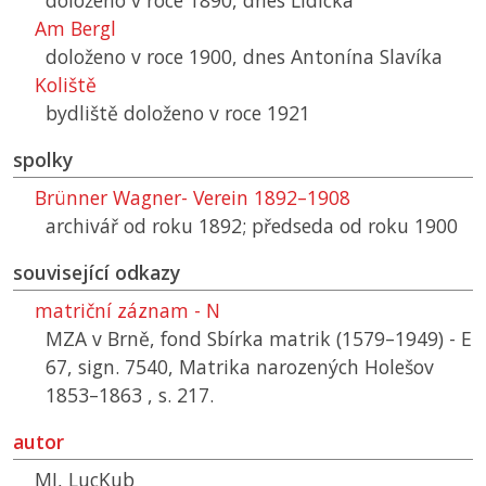
doloženo v roce 1890, dnes Lidická
Am Bergl
doloženo v roce 1900, dnes Antonína Slavíka
Koliště
bydliště doloženo v roce 1921
spolky
Brünner Wagner- Verein 1892–1908
archivář od roku 1892; předseda od roku 1900
související odkazy
matriční záznam - N
MZA v Brně, fond Sbírka matrik (1579–1949) - E
67, sign. 7540, Matrika narozených Holešov
1853–1863 , s. 217.
autor
MJ, LucKub