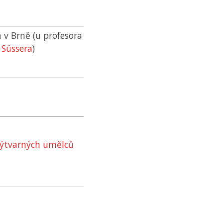
v Brně (u profesora
. Süssera
)
 výtvarných umělců