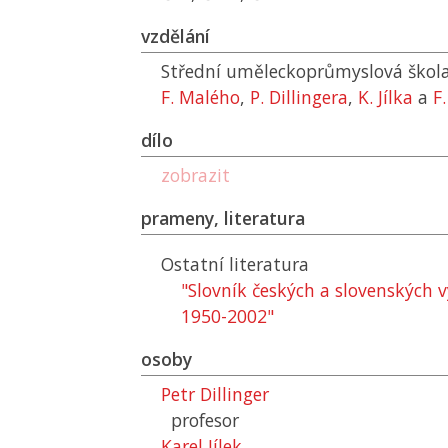
vzdělání
Střední uměleckoprůmyslová škola 
F. Malého
,
P. Dillingera
,
K. Jílka
a
F
dílo
zobrazit
prameny, literatura
Ostatní literatura
"Slovník českých a slovenských
1950-2002"
osoby
Petr Dillinger
profesor
Karel Jílek