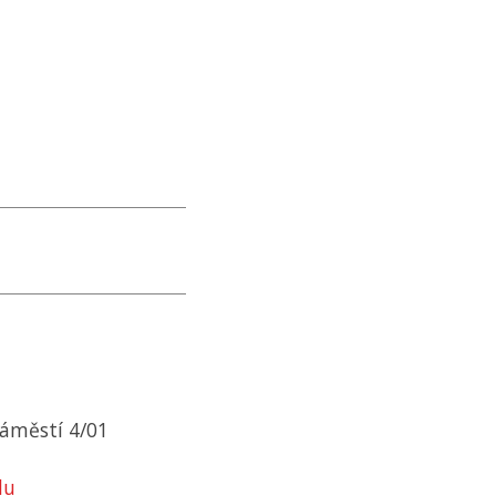
áměstí 4/01
lu