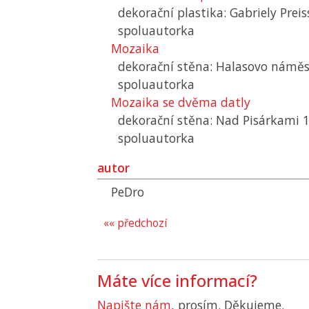
dekorační plastika: Gabriely Prei
spoluautorka
Mozaika
dekorační stěna: Halasovo náměs
spoluautorka
Mozaika se dvěma datly
dekorační stěna: Nad Pisárkami 
spoluautorka
autor
PeDro
«« předchozí
Máte více informací?
Napište nám
, prosím. Děkujeme.