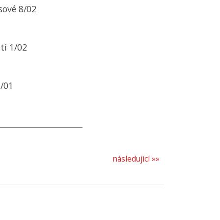
ssové 8/02
tí 1/02
1/01
následující »»