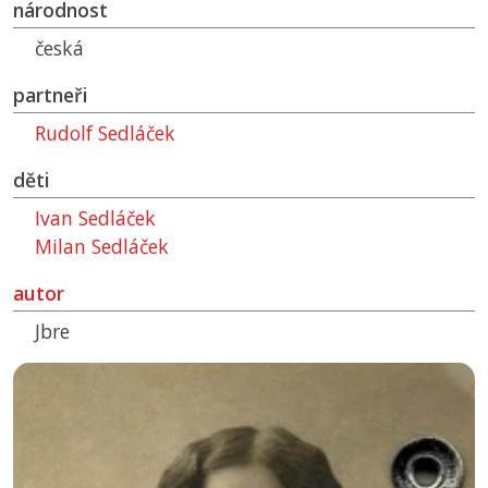
národnost
česká
partneři
Rudolf Sedláček
děti
Ivan Sedláček
Milan Sedláček
autor
Jbre