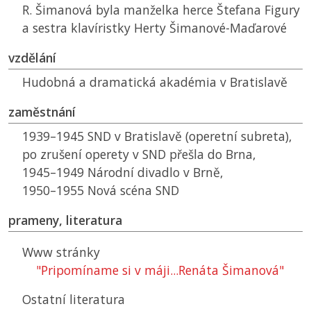
R. Šimanová byla manželka herce Štefana Figury
a sestra klavíristky Herty Šimanové-Maďarové
vzdělání
Hudobná a dramatická akadémia v Bratislavě
zaměstnání
1939–1945
SND
v Bratislavě (operetní subreta),
po zrušení operety v
SND
přešla do Brna,
1945–1949 Národní divadlo v Brně,
1950–1955 Nová scéna
SND
prameny, literatura
Www stránky
"Pripomíname si v máji...Renáta Šimanová"
Ostatní literatura