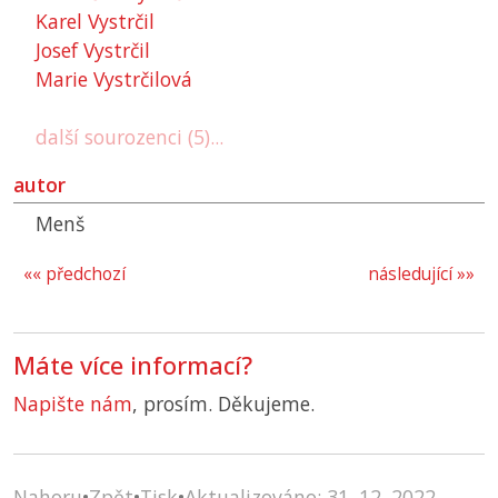
Karel Vystrčil
Josef Vystrčil
Marie Vystrčilová
další sourozenci (5)...
autor
Menš
«« předchozí
následující »»
Máte více informací?
Napište nám
, prosím. Děkujeme.
Nahoru
•
Zpět
•
Tisk
•
Aktualizováno: 31. 12. 2022