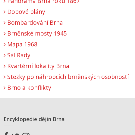
Panorama Brna roku 1867
Dobové plány
Bombardování Brna
Brněnské mosty 1945
Mapa 1968
Sál Rady
Kvartérní lokality Brna
Stezky po náhrobcích brněnských osobností
Brno a konflikty
Encyklopedie dějin Brna