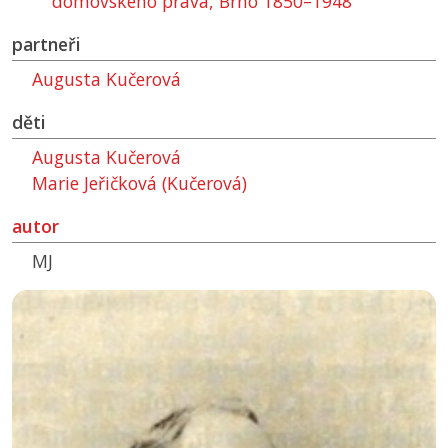
domovského práva, Brno 1850–1948"
partneři
Augusta Kučerová
děti
Augusta Kučerová
Marie Jeřičková (Kučerová)
autor
MJ