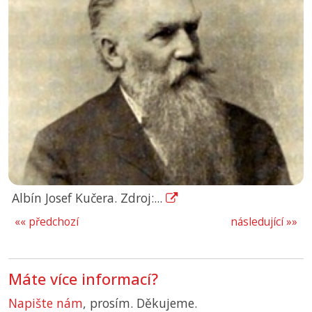
Albín Josef Kučera. Zdroj:...
«« předchozí
následující »»
Máte více informací?
Napište nám
, prosím. Děkujeme.