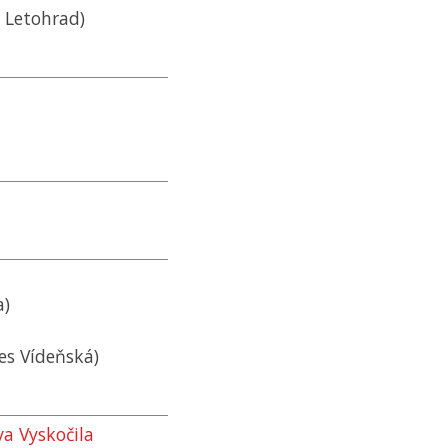
s Letohrad)
a)
es Vídeňská)
a Vyskočila