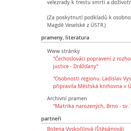
velezrady k trestu smrti a doživotní
(Za poskytnutí podkladů k osobno
Magdě Veselské z
ÚSTR
.)
prameny, literatura
Www stránky
"Čechoslováci popravení z rozh
justice - Drážďany"
"Osobnosti regionu: Ladislav Vys
připravila Městská knihovna v Ús
Archivní pramen
"Matrika narozených, Brno - sv
partneři
Božena Vyskočilová (Štěpánová)