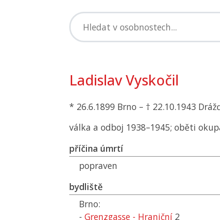
Ladislav Vyskočil
* 26.6.1899 Brno – † 22.10.1943 Drá
válka a odboj 1938–1945; oběti okup
příčina úmrtí
popraven
bydliště
Brno:
-
Grenzgasse - Hraniční
2