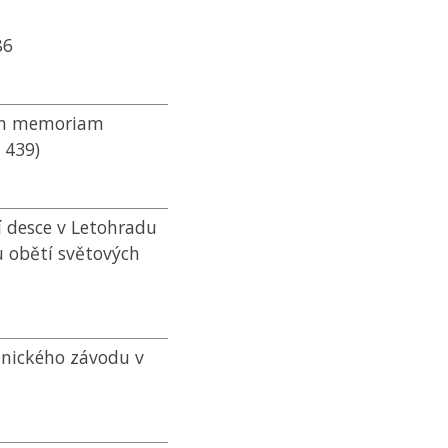
86
 in memoriam
4 439)
 desce v Letohradu
u obětí světových
chnického závodu v