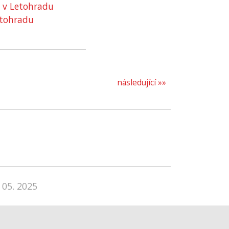
a v Letohradu
etohradu
následující »»
 05. 2025