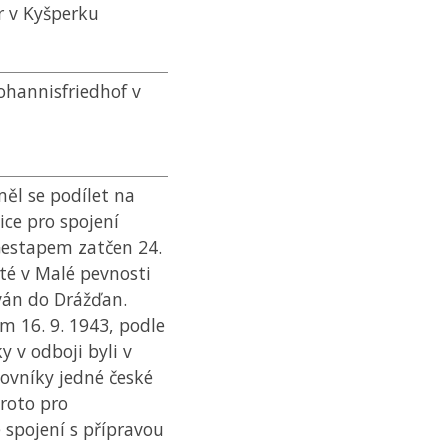
r v Kyšperku
ohannisfriedhof v
ěl se podílet na
nice pro spojení
Gestapem zatčen 24.
té v Malé pevnosti
ován do Drážďan.
 16. 9. 1943, podle
 v odboji byli v
ovníky jedné české
proto pro
spojení s přípravou