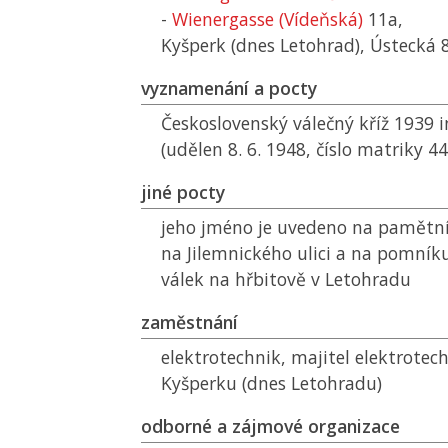
-
Wienergasse (Vídeňská)
11a,
Kyšperk (dnes Letohrad), Ústecká 
vyznamenání a pocty
Československý válečný kříž 1939
(udělen 8. 6. 1948, číslo matriky 4
jiné pocty
jeho jméno je uvedeno na pamětní
na Jilemnického ulici a na pomník
válek na hřbitově v Letohradu
zaměstnání
elektrotechnik, majitel elektrote
Kyšperku (dnes Letohradu)
odborné a zájmové organizace