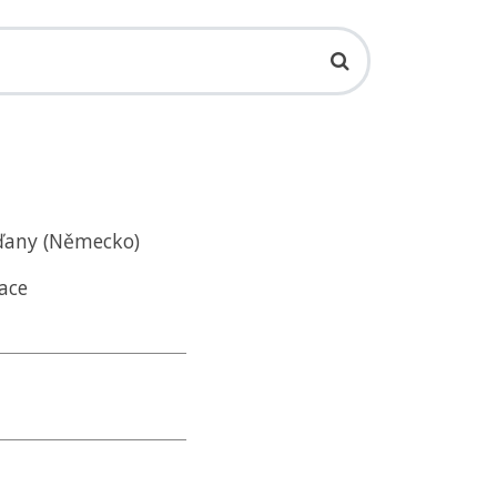
žďany (Německo)
ace