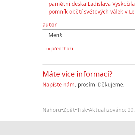
pamětní deska Ladislava Vyskočil
pomník obětí světových válek v L
autor
Menš
«« předchozí
Máte více informací?
Napište nám
, prosím. Děkujeme.
Nahoru
•
Zpět
•
Tisk
•
Aktualizováno: 29.