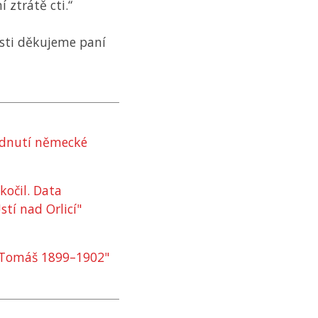
 ztrátě cti.“
sti děkujeme paní
odnutí německé
kočil. Data
tí nad Orlicí"
. Tomáš 1899–1902"