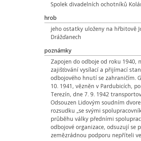
Spolek divadelních ochotníků Kolá
hrob
jeho ostatky uloženy na hřbitově J
Drážďanech
poznámky
Zapojen do odboje od roku 1940, m
zajišťování vysílací a přijímací sta
odbojového hnutí se zahraničím. 
10. 1941, vězněn v Pardubicích, po
Terezín, dne 7. 9. 1942 transport
Odsouzen Lidovým soudním dvorem
rozsudku „se svými spolupracovníky
průběhu války předními spoluprac
odbojové organizace, odsuzují se 
zemězrádnou podporu nepříteli ve 