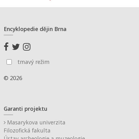
Encyklopedie dějin Brna
tmavý režim
© 2026
Garanti projektu
Masarykova univerzita
Filozofická fakulta
Ústav archeologie a muzeologie