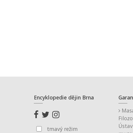
Encyklopedie dějin Brna
Garan
Masa
Filozo
Ústav
tmavý režim