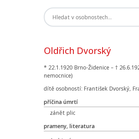
Oldřich Dvorský
* 22.1.1920 Brno-Židenice – † 26.6.1
nemocnice)
dítě osobností: František Dvorský, F
příčina úmrtí
zánět plic
prameny, literatura