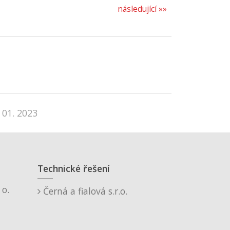
následující »»
 01. 2023
Technické řešení
o.
Černá a fialová s.r.o.