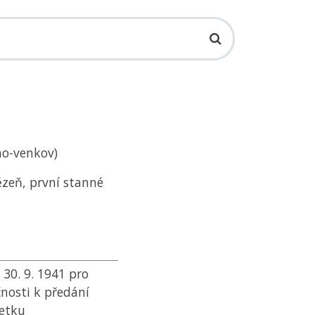
no-venkov)
ězeň, první stanné
30. 9. 1941 pro
nosti k předání
jetku