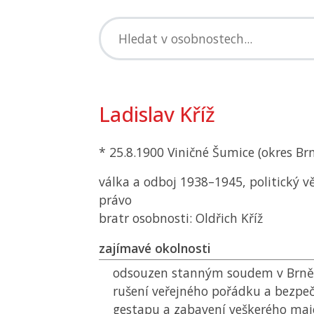
Ladislav Kříž
* 25.8.1900 Viničné Šumice (okres Br
válka a odboj 1938–1945, politický v
právo
bratr osobnosti: Oldřich Kříž
zajímavé okolnosti
odsouzen stanným soudem v Brně 
rušení veřejného pořádku a bezpeč
gestapu a zabavení veškerého ma