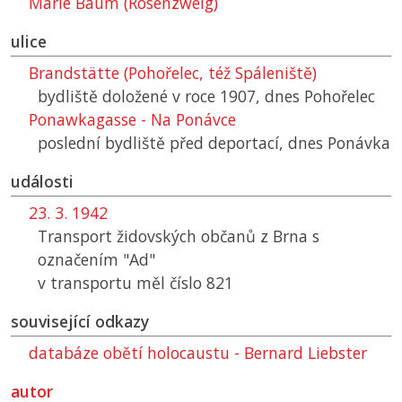
Marie Baum (Rosenzweig)
ulice
Brandstätte (Pohořelec, též Spáleniště)
bydliště doložené v roce 1907, dnes Pohořelec
Ponawkagasse - Na Ponávce
poslední bydliště před deportací, dnes Ponávka
události
23. 3. 1942
Transport židovských občanů z Brna s
označením "Ad"
v transportu měl číslo 821
související odkazy
databáze obětí holocaustu - Bernard Liebster
autor