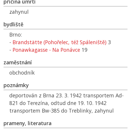
příčina úmrtí
zahynul
bydliště
Brno:
-
Brandstätte (Pohořelec, též Spáleniště)
3
-
Ponawkagasse - Na Ponávce
19
zaměstnání
obchodník
poznámky
deportován z Brna 23. 3. 1942 transportem Ad-
821 do Terezína, odtud dne 19. 10. 1942
transportem Bw-385 do Treblinky, zahynul
prameny, literatura