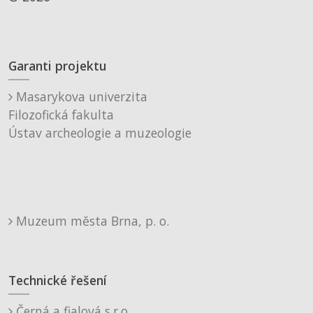
Garanti projektu
Masarykova univerzita
Filozofická fakulta
Ústav archeologie a muzeologie
Muzeum města Brna, p. o.
Technické řešení
Černá a fialová s.r.o.