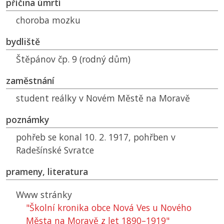
příčina úmrtí
choroba mozku
bydliště
Štěpánov čp. 9 (rodný dům)
zaměstnání
student reálky v Novém Městě na Moravě
poznámky
pohřeb se konal 10. 2. 1917, pohřben v
Radešínské Svratce
prameny, literatura
Www stránky
"Školní kronika obce Nová Ves u Nového
Města na Moravě z let 1890–1919"