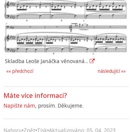
Skladba Leoše Janáčka věnovaná...
«« předchozí
následující »»
Máte více informací?
Napište nám
, prosím. Děkujeme.
Nahoru
•
Zpět
•
Tisk
•
Aktualizováno: 05. 04. 2023