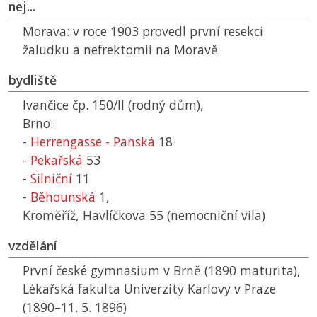
nej...
Morava:
v roce 1903 provedl první resekci
žaludku a nefrektomii na Moravě
bydliště
Ivančice čp. 150/II (rodný dům),
Brno:
-
Herrengasse - Panská
18
-
Pekařská
53
-
Silniční
11
-
Běhounská
1,
Kroměříž, Havlíčkova 55 (nemocniční vila)
vzdělání
První české gymnasium v Brně (1890 maturita),
Lékařská fakulta Univerzity Karlovy v Praze
(1890–11. 5. 1896)