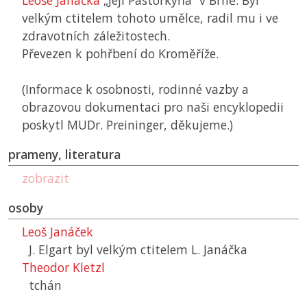
Leoše Janáčka
„Její Pastorkyňa“ v Brně. Byl
velkým ctitelem tohoto umělce, radil mu i ve
zdravotních záležitostech.
Převezen k pohřbení do Kroměříže.
(Informace k osobnosti, rodinné vazby a
obrazovou dokumentaci pro naši encyklopedii
poskytl MUDr. Preininger, děkujeme.)
prameny, literatura
zobrazit
osoby
Leoš Janáček
J. Elgart byl velkým ctitelem L. Janáčka
Theodor Kletzl
tchán