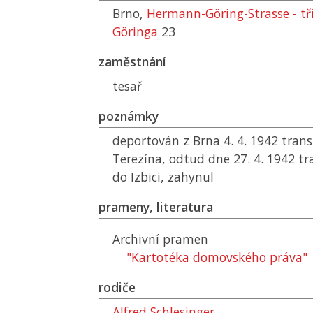
Brno,
Hermann-Göring-Strasse - t
Göringa
23
zaměstnání
tesař
poznámky
deportován z Brna 4. 4. 1942 tra
Terezína, odtud dne 27. 4. 1942 
do Izbici, zahynul
prameny, literatura
Archivní pramen
"Kartotéka domovského práva"
rodiče
Alfred Schlesinger