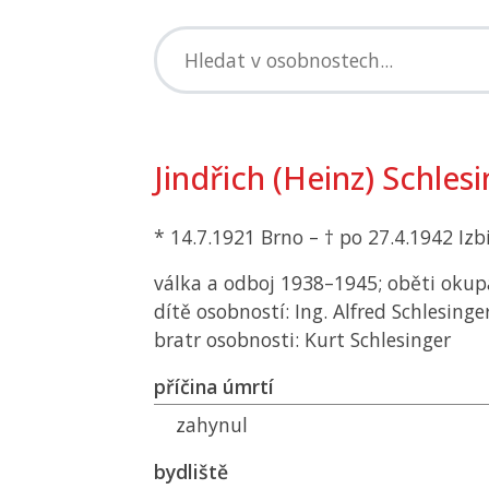
Jindřich (Heinz) Schles
* 14.7.1921 Brno – † po 27.4.1942 Izb
válka a odboj 1938–1945; oběti okup
dítě osobností: Ing. Alfred Schlesinge
bratr osobnosti: Kurt Schlesinger
příčina úmrtí
zahynul
bydliště