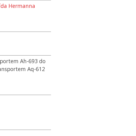
řída Hermanna
nsportem Ah-693 do
transportem Aq-612