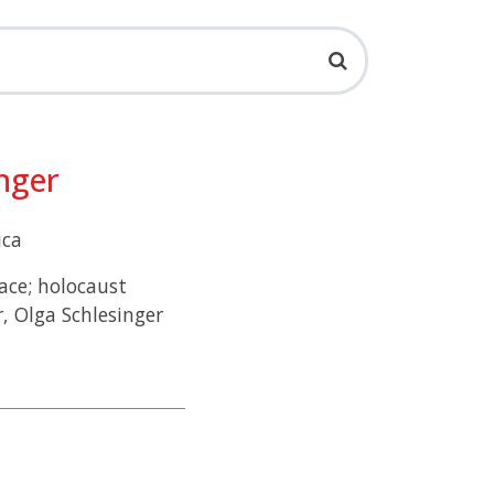
inger
ica
ace; holocaust
r, Olga Schlesinger