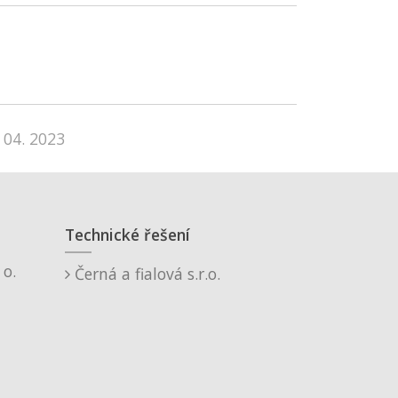
 04. 2023
Technické řešení
o.
Černá a fialová s.r.o.