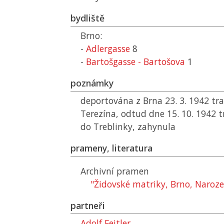
bydliště
Brno:
-
Adlergasse
8
-
Bartošgasse - Bartošova
1
poznámky
deportována z Brna 23. 3. 1942 t
Terezína, odtud dne 15. 10. 1942 
do Treblinky, zahynula
prameny, literatura
Archivní pramen
"Židovské matriky, Brno, Naroz
partneři
Adolf Feitler