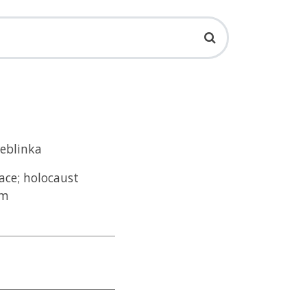
reblinka
ace; holocaust
um