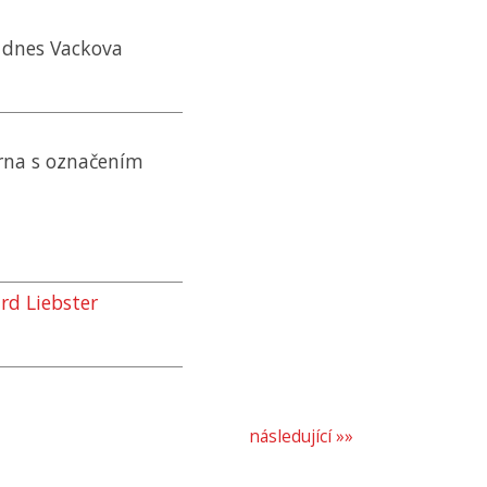
, dnes Vackova
rna s označením
rd Liebster
následující »»