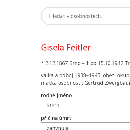
Gisela Feitler
* 2.12.1867 Brno – † po 15.10.1942 T
válka a odboj 1938–1945; oběti okup
matka osobnosti: Gertrud Zwergba
rodné jméno
Stern
příčina úmrtí
zahynula