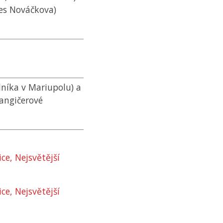
nes Nováčkova)
lníka v Mariupolu) a
Jangičerové
e, Nejsvětější
e, Nejsvětější