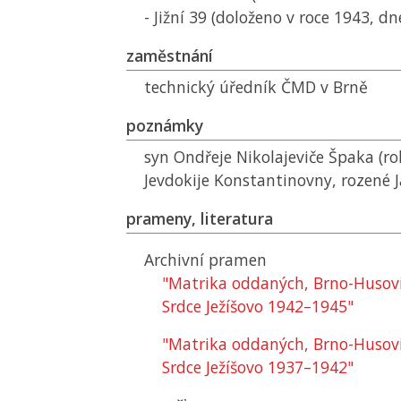
- Jižní 39 (doloženo v roce 1943, d
zaměstnání
technický úředník
ČMD
v Brně
poznámky
syn Ondřeje Nikolajeviče Špaka (ro
Jevdokije Konstantinovny, rozené 
prameny, literatura
Archivní pramen
"Matrika oddaných, Brno-Husovic
Srdce Ježíšovo 1942–1945"
"Matrika oddaných, Brno-Husovic
Srdce Ježíšovo 1937–1942"