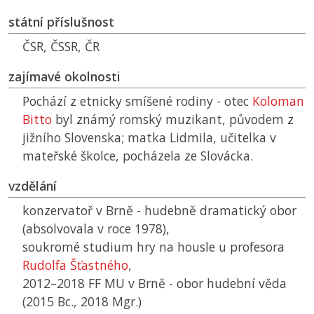
státní příslušnost
ČSR
,
ČSSR
,
ČR
zajímavé okolnosti
Pochází z etnicky smíšené rodiny - otec
Koloman
Bitto
byl známý romský muzikant, původem z
jižního Slovenska; matka Lidmila, učitelka v
mateřské školce, pocházela ze Slovácka.
vzdělání
konzervatoř v Brně - hudebně dramatický obor
(absolvovala v roce 1978),
soukromé studium hry na housle u profesora
Rudolfa Šťastného
,
2012–2018
FF MU
v Brně - obor hudební věda
(2015 Bc., 2018 Mgr.)