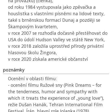
na provázku) (členka),
od roku 1984 vystupovala jako zpěvačka a
houslistka s vlastními písněmi na lidové texty,
také s brněnskou formací Dunaj a později se
Škampovým kvartetem,
v roce 2007 se rozhodla dočasně přestěhovat do
USA
do údolí Hudson Valley ve státě New York,
v roce 2018 založila uprostřed přírody privátní
hlasovou školu Žingora,
v roce 2020 získala americké občanství
poznámky
Ocenění v oblasti filmu:
- ocenění filmu Ružové sny (Pink Dreams – for
the tenderness, humor and sympathy with
which it treats the experience of „young love“),
režie Dušan Hanák, Tehran International Film
Festival, Írán, hlavní role Jolanka (1978)